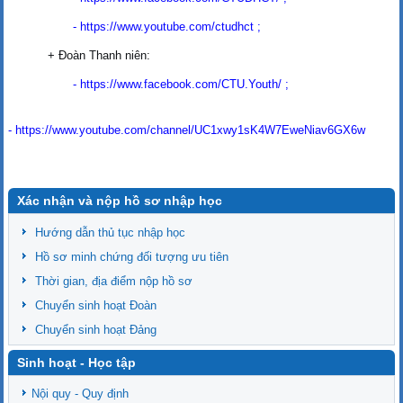
-
https://www.youtube.com/ctudhct
;
+ Đoàn Thanh niên:
-
https://www.facebook.com/CTU.Youth/
;
-
https://www.youtube.com/channel/UC1xwy1sK4W7EweNiav6GX6w
Xác nhận và nộp hồ sơ nhập học
Hướng dẫn thủ tục nhập học
Hồ sơ minh chứng đối tượng ưu tiên
Thời gian, địa điểm nộp hồ sơ
Chuyển sinh hoạt Đoàn
Chuyển sinh hoạt Đảng
Sinh hoạt - Học tập
Nội quy - Quy định