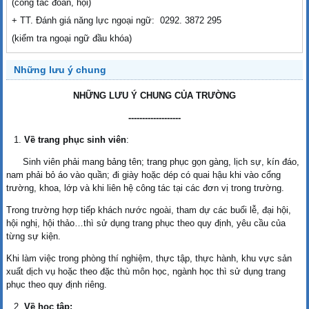
(công tác đoàn, hội)
+ TT. Đánh giá năng lực ngoại ngữ: 0292. 3872 295
(kiểm tra ngoại ngữ đầu khóa)
Những lưu ý chung
NHỮNG LƯU Ý CHUNG CỦA TRƯỜNG
-------------------
Về trang phục sinh viên
:
Sinh viên phải mang bảng tên; trang phục gọn gàng, lịch sự, kín đáo,
nam phải bỏ áo vào quần; đi giày hoặc dép có quai hậu khi vào cổng
trường, khoa, lớp và khi liên hệ công tác tại các đơn vị trong trường.
Trong trường hợp tiếp khách nước ngoài, tham dự các buổi lễ, đại hội,
hội nghị, hội thảo…thì sử dụng trang phục theo quy định, yêu cầu của
từng sự kiện.
Khi làm việc trong phòng thí nghiệm, thực tập, thực hành, khu vực sản
xuất dịch vụ hoặc theo đặc thù môn học, ngành học thì sử dụng trang
phục theo quy định riêng.
Về học tập: