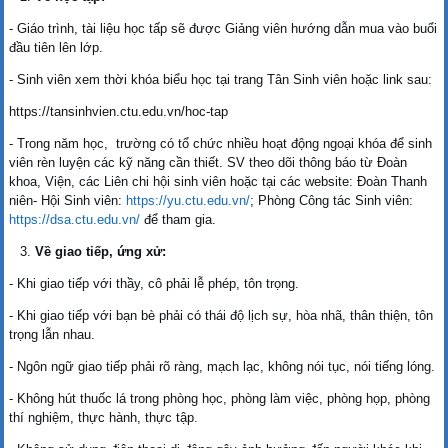
- Giáo trình, tài liệu học tấp sẽ được Giảng viên hướng dẫn mua vào buổi
đầu tiên lên lớp.
- Sinh viên xem thời khóa biểu học tại trang Tân Sinh viên hoặc link sau:
https://tansinhvien.ctu.edu.vn/hoc-tap
- Trong năm học, trường có tổ chức nhiều hoạt động ngoại khóa để sinh
viên rèn luyện các kỹ năng cần thiết. SV theo dõi thông báo từ Đoàn
khoa, Viện, các Liên chi hội sinh viên hoặc tại các website: Đoàn Thanh
niên- Hội Sinh viên:
https://yu.ctu.edu.vn/
; Phòng Công tác Sinh viên:
https://dsa.ctu.edu.vn/
để tham gia.
Về giao tiếp, ứng xử:
- Khi giao tiếp với thầy, cô phải lễ phép, tôn trọng.
- Khi giao tiếp với bạn bè phải có thái độ lịch sự, hòa nhã, thân thiện, tôn
trọng lẫn nhau.
- Ngôn ngữ giao tiếp phải rõ ràng, mạch lạc, không nói tục, nói tiếng lóng.
- Không hút thuốc lá trong phòng học, phòng làm việc, phòng họp, phòng
thí nghiệm, thực hành, thực tập.