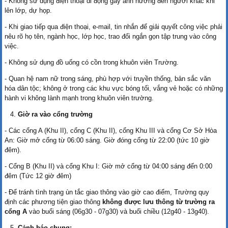
- Không sử dụng điện thoại di động gây ảnh hưởng đến người khác khi
lên lớp, dự họp.
- Khi giao tiếp qua điện thoại, e-mail, tin nhắn để giải quyết công việc phải
nêu rõ họ tên, ngành học, lớp học, trao đổi ngắn gọn tập trung vào công
việc.
- Không sử dụng đồ uống có cồn trong khuôn viên Trường.
- Quan hệ nam nữ trong sáng, phù hợp với truyền thống, bản sắc văn
hóa dân tộc; không ở trong các khu vực bóng tối, vắng vẻ hoặc có những
hành vi không lành mạnh trong khuôn viên trường.
Giờ ra vào cổng trường
- Các cổng A (Khu II), cổng C (Khu II), cổng Khu III và cổng Cơ Sở Hòa
An: Giờ mở cổng từ 06:00 sáng. Giờ đóng cổng từ 22:00 (tức 10 giờ
đêm).
- Cổng B (Khu II) và cổng Khu I: Giờ mở cổng từ 04:00 sáng đến 0:00
đêm (Tức 12 giờ đêm)
- Để tránh tình trạng ùn tắc giao thông vào giờ cao điểm, Trường quy
định các phương tiện giao thông
không được lưu thông
từ trường ra
cổng A
vào buổi sáng (06g30 - 07g30) và buổi chiều (12g40 - 13g40).
Cảnh báo chung: