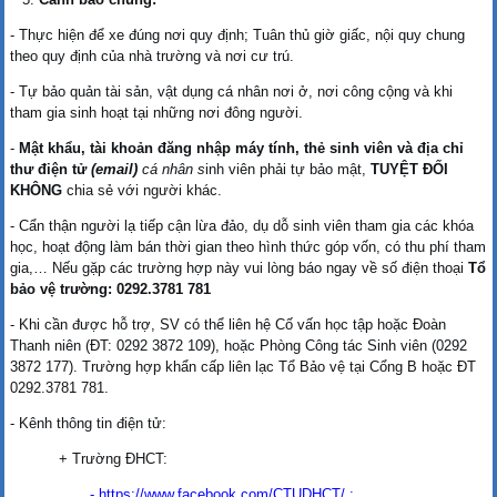
- Thực hiện để xe đúng nơi quy định; Tuân thủ giờ giấc, nội quy chung
theo quy định của nhà trường và nơi cư trú.
- Tự bảo quản tài sản, vật dụng cá nhân nơi ở, nơi công cộng và khi
tham gia sinh hoạt tại những nơi đông người.
-
Mật khẩu, tài khoản đăng nhập máy tính, thẻ sinh viên và địa chỉ
thư điện tử
(email)
cá nhân s
inh viên phải tự bảo mật,
TUYỆT ĐỐI
KHÔNG
chia sẻ với người khác.
- Cẩn thận người lạ tiếp cận lừa đảo, dụ dỗ sinh viên tham gia các khóa
học, hoạt động làm bán thời gian theo hình thức góp vốn, có thu phí tham
gia,… Nếu gặp các trường hợp này vui lòng báo ngay về số điện thoại
Tổ
bảo vệ trường: 0292.3781 781
- Khi cần được hỗ trợ, SV có thể liên hệ Cố vấn học tập hoặc Đoàn
Thanh niên (ĐT: 0292 3872 109), hoặc Phòng Công tác Sinh viên (0292
3872 177). Trường hợp khẩn cấp liên lạc Tổ Bảo vệ tại Cổng B hoặc ĐT
0292.3781 781.
- Kênh thông tin điện tử:
+ Trường ĐHCT:
-
https://www.facebook.com/CTUDHCT/
;