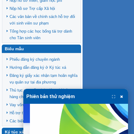
Nộp hồ sơ miễn, giảm học phí
Nộp hồ sơ Trợ cấp Xã hội
Các văn bản về chính sách hỗ trợ đối
với sinh viên sư phạm
Tổng hợp các học bổng tài trợ dành
cho Tân sinh viên
Biểu mẫu
Phiếu đăng ký chuyên ngành
Hướng dẫn đăng ký ở Ký túc xá
Đăng ký giấy xác nhận tạm hoãn nghĩa
vụ quân sự tại địa phương
Thủ tục vay vốn sinh viên tại Ngân
Phiên bản thử nghiệm
hàng chính sách xã hội
⛶
✖
Vay vốn đóng học phí ViettinBank
Hỗ trợ tìm nhà trọ
Các biểu mẫu khác
Ký túc xá ĐHCT